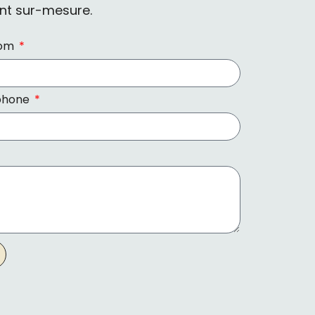
t sur-mesure.
nom
phone